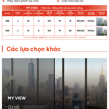
Máy test phim tại chỗ
Dán mới nếu lỗi
Các
lựa chọn
khác
MY VIEW
Chi tiết