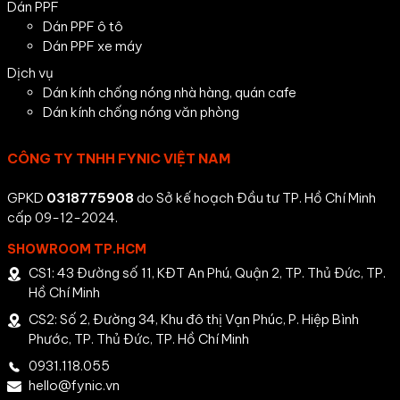
Dán PPF
Dán PPF ô tô
Dán PPF xe máy
Dịch vụ
Dán kính chống nóng nhà hàng, quán cafe
Dán kính chống nóng văn phòng
CÔNG TY TNHH FYNIC VIỆT NAM
GPKD
0318775908
do Sở kế hoạch Đầu tư TP. Hồ Chí Minh
cấp 09-12-2024.
SHOWROOM TP.HCM
CS1: 43 Đường số 11, KĐT An Phú, Quận 2, TP. Thủ Đức, TP.
Hồ Chí Minh
CS2: Số 2, Đường 34, Khu đô thị Vạn Phúc, P. Hiệp Bình
Phước, TP. Thủ Đức, TP. Hồ Chí Minh
0931.118.055
hello@fynic.vn