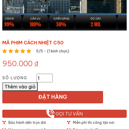
MÃ PHIM CÁCH NHIỆT C50
5/5 - (1 bình chọn)
950.000
₫
SỐ LƯỢNG
Thêm vào giỏ
ĐẶT HÀNG
GỌI TƯ VẤN
Bảo hành đến trọn đời
Miễn phí thi công tận nơi