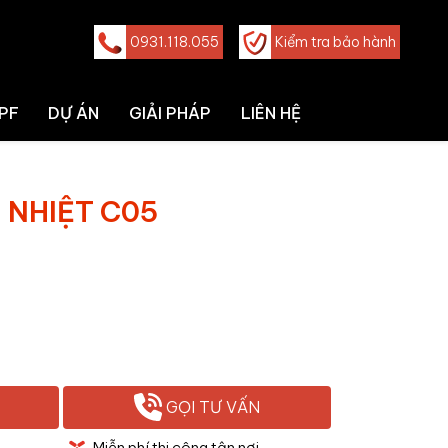
0931.118.055
Kiểm tra bảo hành
PF
DỰ ÁN
GIẢI PHÁP
LIÊN HỆ
 NHIỆT C05
GỌI TƯ VẤN
Miễn phí thi công tận nơi