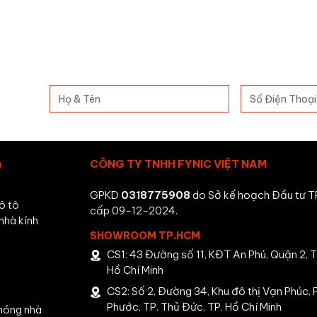
ụ
CÔNG TY TNHH FYNIC VIỆT NAM
GPKD
0318775908
do Sở kế hoạch Đầu tư TP
ô tô
cấp 09-12-2024.
nhà kính
SHOWROOM TP.HCM
CS1: 43 Đường số 11, KĐT An Phú, Quận 2, T
Hồ Chí Minh
CS2: Số 2, Đường 34, Khu đô thị Vạn Phúc, P
Phước, TP. Thủ Đức, TP. Hồ Chí Minh
nóng nhà