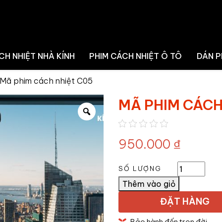
t số Digital
CH NHIỆT NHÀ KÍNH
PHIM CÁCH NHIỆT Ô TÔ
DÁN P
Mã phim cách nhiệt C05
MÃ PHIM CÁCH
950.000
₫
SỐ LƯỢNG
Thêm vào giỏ
ĐẶT HÀNG
Bảo hành đến trọn đời