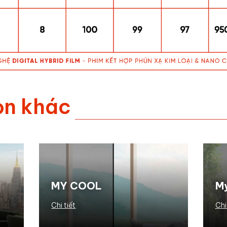
ọn
khác
MY COOL
M
Chi tiết
Chi