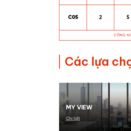
Các
lựa ch
MY VIEW
Chi tiết