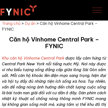
FYNIC – Phim cách nhiệt kỹ thuật số D
Skip to content
Trang chủ
»
Dự án
»
Căn hộ Vinhome Central Park –
FYNIC
Căn
hộ Vinhome Central Park –
FYNIC
Khu căn hộ Vinhome Central Park
được lấy cảm hứng từ
Central Park New York nổi tiếng nước Mỹ. Nơi này được
ví như biểu tượng sống đẳng cấp giữa lòng Sài Gòn sầm
uất. Mỗi căn hộ khoác lên diện mạo sang trọng, hiện đại
và hội tụ đầy đủ những tiện ích sống xa hoa. Tuy nhiên,
vấn đề nắng nóng ảnh hưởng đến chất lượng cuộc sống
là bài toán nan giải đối với cư dân ở đây. Dán phim cách
nhiệt kỹ thuật số chống nóng thông minh FYNIC mang
lại không gian sống mát mẻ, xứng tầm vị thế khu đô thị